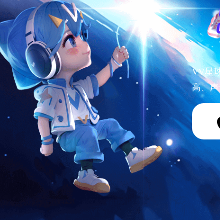
VV星
高、声